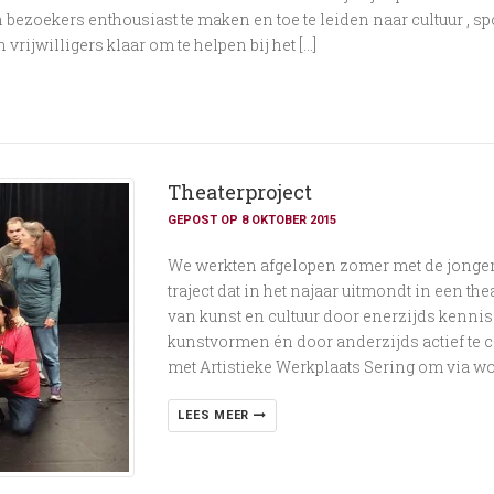
bezoekers enthousiast te maken en toe te leiden naar cultuur , spor
 vrijwilligers klaar om te helpen bij het […]
Theaterproject
GEPOST OP 8 OKTOBER 2015
We werkten afgelopen zomer met de jongere
traject dat in het najaar uitmondt in een t
van kunst en cultuur door enerzijds kenni
kunstvormen én door anderzijds actief te 
met Artistieke Werkplaats Sering om via wo
LEES MEER