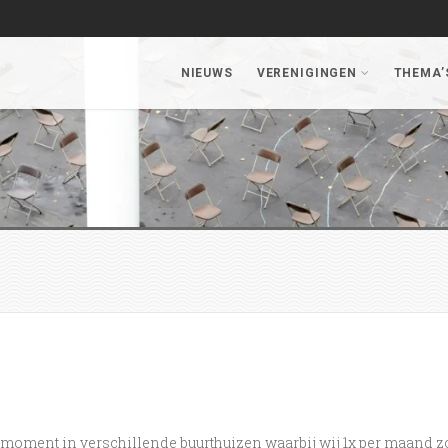
NIEUWS
VERENIGINGEN
THEMA’
smoment in verschillende buurthuizen waarbij wij 1x per maand z