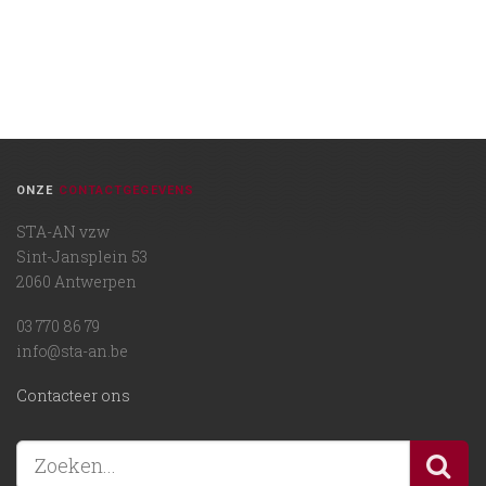
ONZE
CONTACTGEGEVENS
STA-AN vzw
Sint-Jansplein 53
2060 Antwerpen
03 770 86 79
info@sta-an.be
Contacteer ons