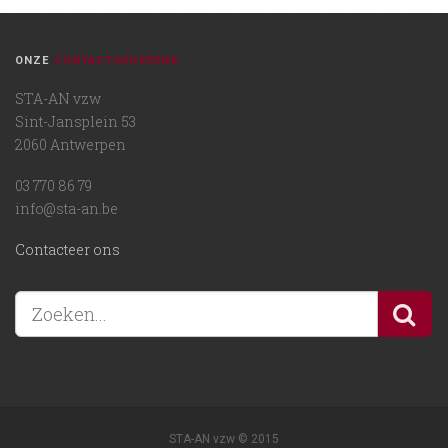
ONZE
CONTACTGEGEVENS
STA-AN vzw
Sint-Jansplein 53
2060 Antwerpen
03 770 86 79
info@sta-an.be
Contacteer ons
STA-AN vzw © 2015