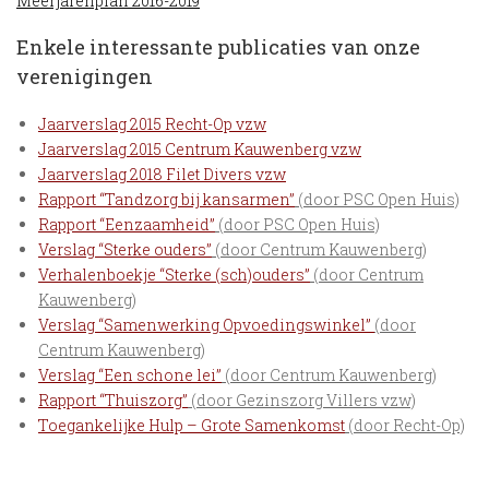
Meerjarenplan
2016-2019
Enkele interessante publicaties van onze
verenigingen
Jaarverslag 2015 Recht-Op vzw
Jaarverslag 2015 Centrum Kauwenberg vzw
Jaarverslag 2018 Filet Divers vzw
Rapport “Tandzorg bij kansarmen”
(door PSC Open Huis)
Rapport “Eenzaamheid”
(door PSC Open Huis)
Verslag “Sterke ouders”
(door Centrum Kauwenberg)
Verhalenboekje “Sterke (sch)ouders”
(door Centrum
Kauwenberg)
Verslag “Samenwerking Opvoedingswinkel”
(door
Centrum Kauwenberg)
Verslag “Een schone lei”
(door Centrum Kauwenberg)
Rapport “Thuiszorg”
(door Gezinszorg Villers vzw)
Toegankelijke Hulp – Grote Samenkomst
(door Recht-Op)