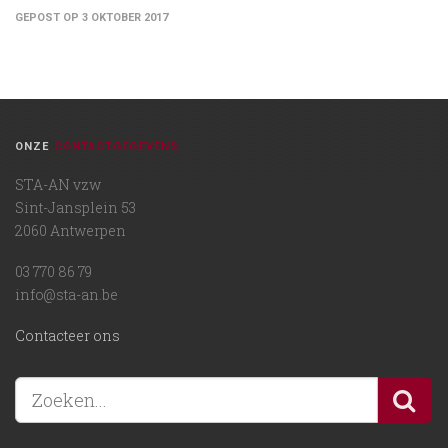
GEPOST OP 3 OKTOBER 2017
ONZE
CONTACTGEGEVENS
STA-AN vzw
Sint-Jansplein 53
2060 Antwerpen
03 770 86 79
info@sta-an.be
Contacteer ons