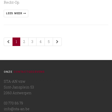
Recht-Op.
LEES MEER
1
2
3
4
5
ONZE
CONTACTGEGEVENS
STA-AN vzw
Sint-Jansplein 53
2060 Antwerpen
03 770 86 79
info@sta-an.be