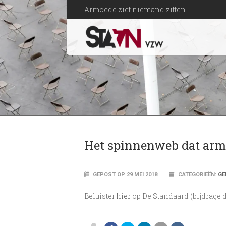
Armoede ziet niemand zitten.
Het spinnenweb dat arm
GEPOST OP 29 MEI 2018
CATEGORIEËN:
GE
Beluister
hier
op De Standaard (bijdrage 