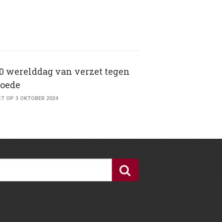
10 werelddag van verzet tegen
oede
T OP 3 OKTOBER 2024