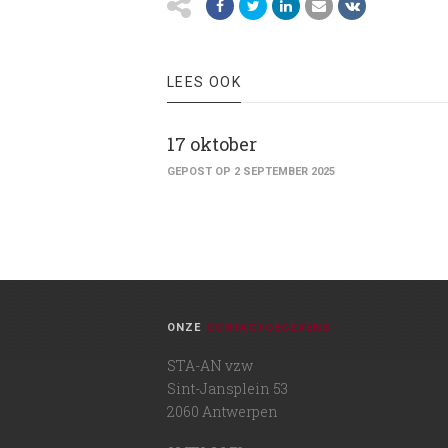
LEES OOK
17 oktober
GEPOST OP 2 SEPTEMBER 2025
ONZE
CONTACTGEGEVENS
STA-AN vzw
Sint-Jansplein 53
2060 Antwerpen