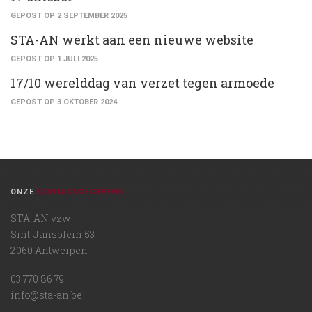
GEPOST OP 2 SEPTEMBER 2025
STA-AN werkt aan een nieuwe website
GEPOST OP 1 JULI 2025
17/10 werelddag van verzet tegen armoede
GEPOST OP 3 OKTOBER 2024
ONZE
CONTACTGEGEVENS
STA-AN vzw
Sint-Jansplein 53
2060 Antwerpen
03 770 86 79
info@sta-an.be