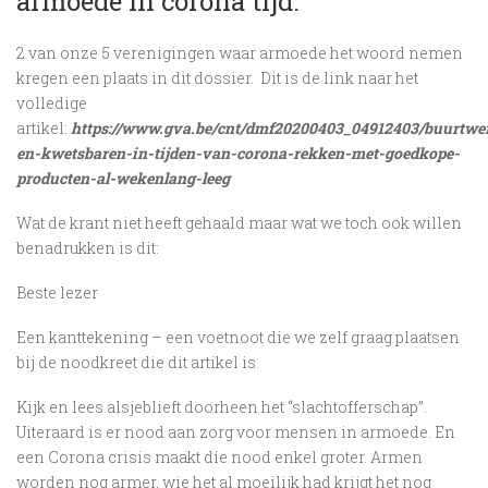
armoede in corona tijd.
2 van onze 5 verenigingen waar armoede het woord nemen
kregen een plaats in dit dossier. Dit is de link naar het
volledige
artikel:
https://www.gva.be/cnt/dmf20200403_04912403/buurtwe
en-kwetsbaren-in-tijden-van-corona-rekken-met-goedkope-
producten-al-wekenlang-leeg
Wat de krant niet heeft gehaald maar wat we toch ook willen
benadrukken is dit:
Beste lezer
Een kanttekening – een voetnoot die we zelf graag plaatsen
bij de noodkreet die dit artikel is.
Kijk en lees alsjeblieft doorheen het “slachtofferschap”.
Uiteraard is er nood aan zorg voor mensen in armoede. En
een Corona crisis maakt die nood enkel groter. Armen
worden nog armer, wie het al moeilijk had krijgt het nog