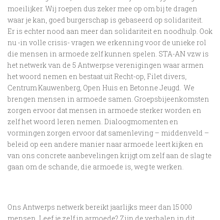
moeilijker. Wij roepen dus zeker mee op om bij te dragen
waar je kan, goed burgerschap is gebaseerd op solidariteit.
E
r
is echter nood aan meer dan solidariteit en noodhulp. Ook
nu -in volle crisis- vragen we erkenning voor de unieke rol
die mensen in armoede zelf kunnen spelen. STA-AN vzw is
het netwerk van de 5 Antwerpse verenigingen waar armen
het woord nemen en bestaat uit
Recht-op
, Filet divers,
Centrum
Kauwenberg
, Open Huis en
Betonne
Jeugd.
We
brengen mensen in armoede samen. Groepsbijeenkomsten
zorgen ervoor dat mensen in armoede sterker worden en
zelf het woord leren nemen. Dialoogmomenten en
vormingen zorgen ervoor dat samenleving – middenveld –
beleid op een andere manier naar armoede leert kijken en
van ons concrete aanbevelingen krijgt om zelf aan de slag te
gaan om de schande, die armoede is, weg te werken.
Ons Antwerps netwerk bereikt jaarlijks meer dan 15 000
mensen. Leef je zelf in armoede? Zijn de verhalen in dit