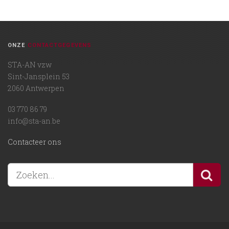
ONZE
CONTACTGEGEVENS
STA-AN vzw
Sint-Jansplein 53
2060 Antwerpen
03 770 86 79
info@sta-an.be
Contacteer ons