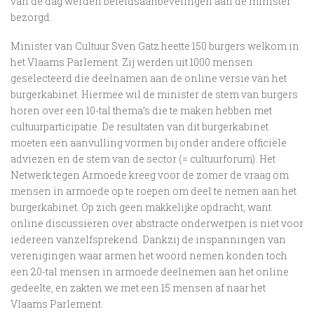
van de dag werden beleidsaanbevelingen aan de minister
bezorgd.
Minister van Cultuur Sven Gatz heette 150 burgers welkom in
het Vlaams Parlement. Zij werden uit 1000 mensen
geselecteerd die deelnamen aan de online versie van het
burgerkabinet. Hiermee wil de minister de stem van burgers
horen over een 10-tal thema’s die te maken hebben met
cultuurparticipatie. De resultaten van dit burgerkabinet
moeten een aanvulling vormen bij onder andere officiële
adviezen en de stem van de sector (= cultuurforum). Het
Netwerk tegen Armoede kreeg voor de zomer de vraag om
mensen in armoede op te roepen om deel te nemen aan het
burgerkabinet. Op zich geen makkelijke opdracht, want
online discussiëren over abstracte onderwerpen is niet voor
iedereen vanzelfsprekend. Dankzij de inspanningen van
verenigingen waar armen het woord nemen konden toch
een 20-tal mensen in armoede deelnemen aan het online
gedeelte, en zakten we met een 15 mensen af naar het
Vlaams Parlement.