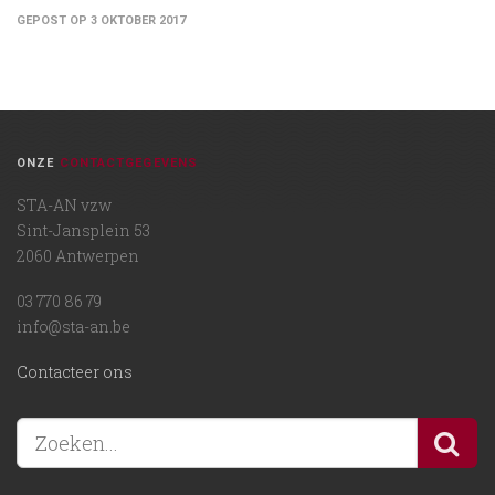
GEPOST OP 3 OKTOBER 2017
ONZE
CONTACTGEGEVENS
STA-AN vzw
Sint-Jansplein 53
2060 Antwerpen
03 770 86 79
info@sta-an.be
Contacteer ons