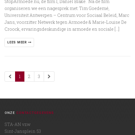
StopArmoede.nu, de film I, Daniel Blake. Na de film
organiseren we een nagesprek met: Tim Goedemé,
Universiteit Antwerpen – Centrum voor Sociaal Beleid, Marc
Jans, voorzitter Netwerk tegen Armoede & Marie-Louise De
Croock, ervaringsdeskundige in armoede en sociale […]
LEES MEER
1
2
3
ONZE
CONTACTGEGEVENS
STA-AN vzw
Sint-Jansplein 53