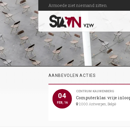
Armoede ziet niemand zitten.
AANBEVOLEN ACTIES
CENTRUM KAUWENBERG
04
CKB
Computerklas: vrije inloo
FEB, 16
00 Antwerpen, België
2000 Antwerpen, België