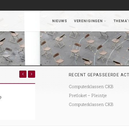
NIEUWS
VERENIGINGEN
THEMA’
RECENT GEPASSEERDE ACT
Computerklassen CKB
RECHT-OP
11
Pretloket – Pleintje
p
Vrijetijdsloket Nova
FEB, 16
2020 Antwerpen, België
Computerklassen CKB