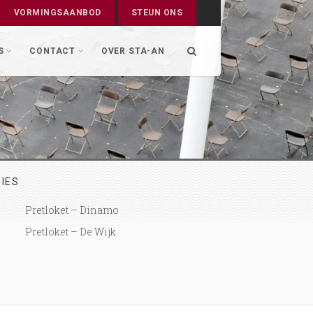
VORMINGSAANBOD
STEUN ONS
S
CONTACT
OVER STA-AN
IES
Pretloket – Dinamo
RECHT-OP
11
Pretloket – De Wijk
Cultuurcafé met Shakedown Tim and 
FEB, 16
rythm revue
2020 Antwerpen, België