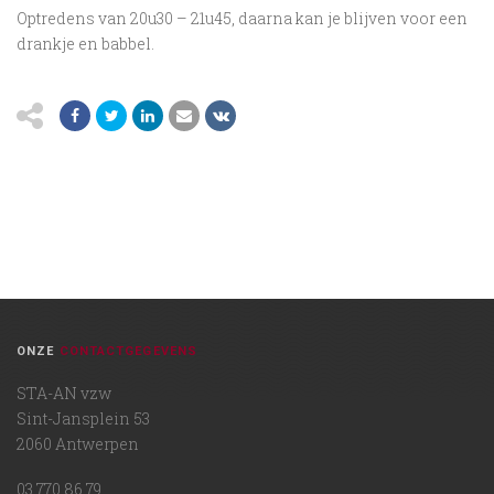
Optredens van 20u30 – 21u45, daarna kan je blijven voor een
drankje en babbel.
ONZE
CONTACTGEGEVENS
STA-AN vzw
Sint-Jansplein 53
2060 Antwerpen
03 770 86 79