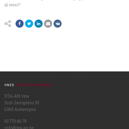
al weer?
ONZE
CONTACTGEGEVENS
STA-AN vzw
Sint-Jansplein 53
2060 Antwerpen
03 770 86 79
info@sta-an.be