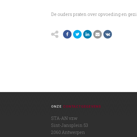
De ouders praten over opvoeding en gezi
ONZE
CONTACTGEGEVENS
STA-AN vzw
Sint-Jansplein 53
2060 Antwerpen